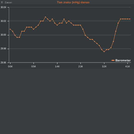
X
Tlak zraka (inHg) danas
Zatvori