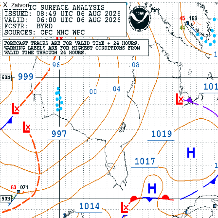
X
Zatvori