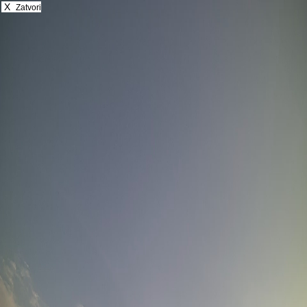
X
Zatvori