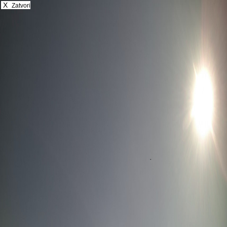
X
Zatvori