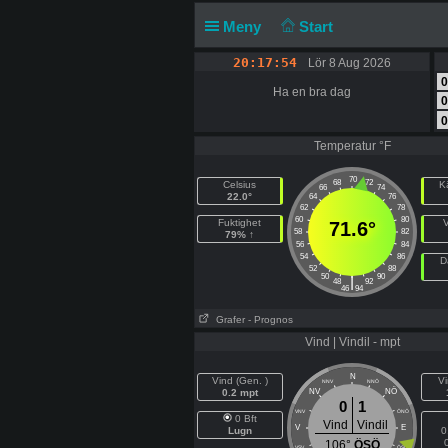
Meny
Start
20:17:54
Lör 8 Aug 2026
0
Ha en bra dag
0
0
Temperatur °F
70
68
72
Celsius
K
66
74
22.0°
64
76
62
78
60
80
Fuktighet
71.6°
58
82
79% ↑
56
84
54
86
D
52
88
50
90
|
48
92
46
94
Grafer
- Prognos
Vind | Vindil - mpt
N
Vind (Gen. )
Vi
NNV
NNÖ
NÖ
0.2 mpt
NV
0
1
VNV
ÖNÖ
0 Bft
Vind
Vindil
V
E
Lugn
0
106°
ÖSÖ
VSV
ÖSÖ