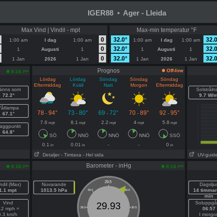
IGER88 • Ager - Lleida
Max Vind | Vindil - mpt
Max-min temperatur °F
0
32.0°
32.
1:00 am
I dag
1:00 am
1:00 am
I dag
1:00 am
0
32.0°
32.
1
Augusti
1
1
Augusti
1
0
32.0°
32.
1 Jan
2026
1 Jan
1 Jan
2026
1 Jan
Prognos
Off-line
pm
8:16
Lördag
Lördag
Söndag
Söndag
Söndag
Eftermiddag
Kväll
Natt
Morgon
Eftermiddag
änns som
Solstråln
72.2°
9.7 W/m
Våtlampa
78
94°
73
80°
69
72°
70
89°
92
95°
-
-
-
-
-
67.1°
7.6
8.1
2.2
4
5.8
mpt
mpt
mpt
mpt
mpt
aggpunkt
64.8°
SÖ
NNÖ
NNÖ
NNÖ
SSÖ
0.1
0.01
-
-
0
in
in
in
Detaljer
- Timtaxa
- Hel sida
UV-guid
Barometer - inHg
pm
pm
8:16
8:16
29.5
ndil (Max)
Nuvarande
Dagslju
1.1 mpt
1013.5 hPa
14 timmar
29.0
30.0
min
Vind
Soluppg
29.93
.2 mph =
28.5
30.5
06:57
0.3 km/h
I morgo