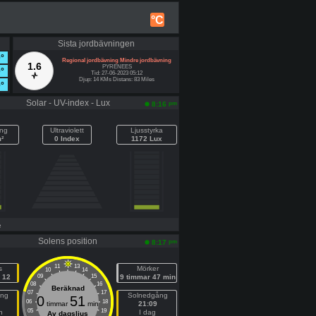
°C
Sista jordbävningen
0°
Regional jordbävning Mindre jordbävning
1.6
PYRENEES
0°
Tid: 27-06-2023 05:12
Djup: 14 KMs Distans: 83 Miles
0°
Solar - UV-index - Lux
pm
8:16
ing
Ultraviolett
Ljusstyrka
²
0 Index
1172 Lux
e
Solens position
pm
8:17
11
13
s
Mörker
10
14
 12
09
15
9 timmar 47 min
08
16
Beräknad
07
17
ång
Solnedgång
0
51
06
18
timmar
min
21:09
05
19
n
I dag
Av dagsljus