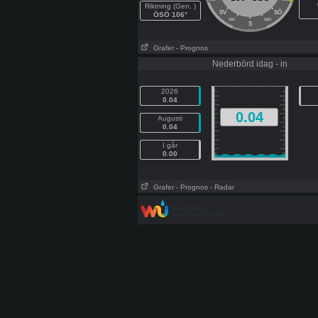
Riktning (Gen. )
SÖ
SV
ÖSÖ 106°
SSV
SSÖ
S
Grafer
- Prognos
Nederbörd idag - in
2026
0.04
0.04
Augusti
0.04
I går
0.00
Grafer
- Prognos
- Radar