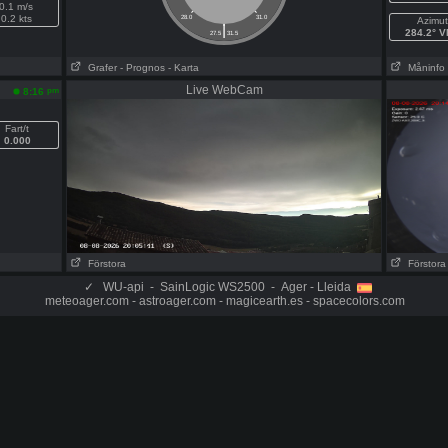
0.1 m/s
0.2 kts
28.0
31.0
Azimut
|
284.2° 
27.5
31.5
Grafer
- Prognos
- Karta
Måninfo
Live WebCam
pm
8:16
Fart/t
0.000
Förstora
Förstora
✓
WU-api - SainLogic WS2500 - Ager - Lleida
meteoager.com - astroager.com - magicearth.es - spacecolors.com