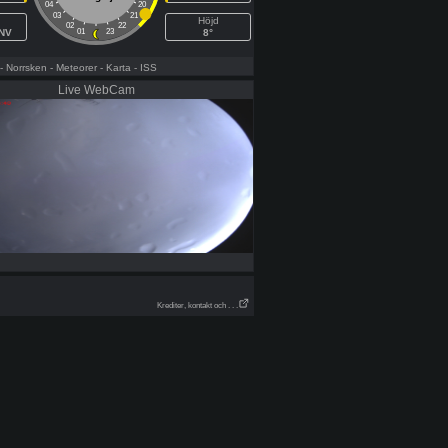
04
20
03
21
Höjd
02
22
VNV
01
23
8°
- Norrsken
- Meteorer
- Karta
- ISS
Live WebCam
Krediter, kontakt och . . .