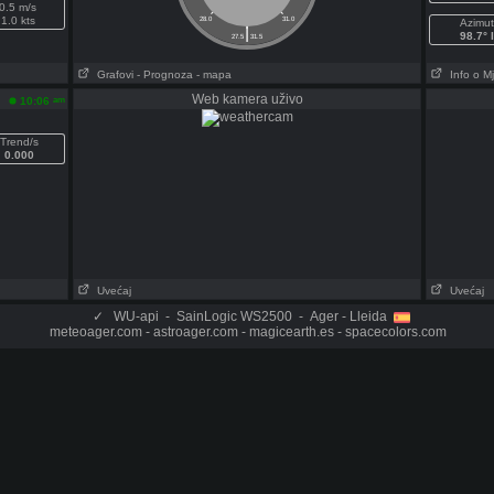
0.5 m/s
1.0 kts
28.0
31.0
Azimut
|
98.7° I
27.5
31.5
Grafovi
- Prognoza
- mapa
Info o M
Web kamera uživo
am
10:06
Trend/s
0.000
Uvećaj
Uvećaj
✓
WU-api - SainLogic WS2500 - Ager - Lleida
meteoager.com - astroager.com - magicearth.es - spacecolors.com