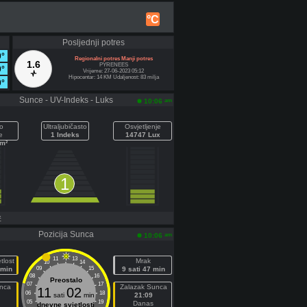
°C
Posljednji potres
0°
Regionalni potres Manji potres
1.6
PYRENEES
0°
Vrijeme: 27-06-2023 05:12
Hipocentar: 14 KM Udaljenost: 83 milja
0°
Sunce - UV-Indeks - Luks
am
10:06
o
Ultraljubičasto
Osvjetljenje
e
1 Indeks
14747 Lux
/m²
1
č
Pozicija Sunca
am
10:06
11
13
tlost
Mrak
10
14
 min
09
15
9 sati 47 min
08
16
Preostalo
07
17
unca
Zalazak Sunca
11
02
06
18
sati
min
21:09
05
19
Danas
dnevne svjetlosti