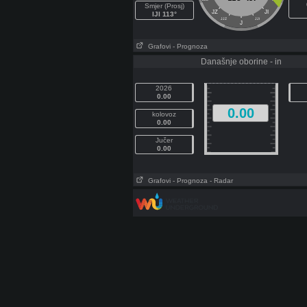
Smjer (Prosj)
JZ
JI
IJI 113°
JJZ
JJI
J
Grafovi
- Prognoza
Današnje oborine - in
2026
0.00
0.00
kolovoz
0.00
Jučer
0.00
Grafovi
- Prognoza
- Radar