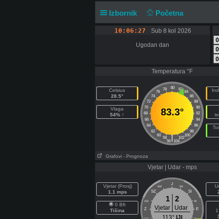
Izbornik
Početna
10:06:28
Sub 8 kol 2026
0
Ugodan dan
0
0
Temperatura °F
80
78
82
Celsius
Ind
76
84
28.5°
74
86
72
88
70
90
Vlaga
83.3°
68
92
54% ↑
t
66
94
64
96
To
62
98
60
100
|
58
102
56
104
Grafovi
- Prognoza
Vjetar | Udar - mps
J
Vjetar (Prosj)
U
SSZ
SSI
1.1 mps
SZ
SI
1
2
ZSZ
ISI
0 Bft
Vjetar
Udar
Z
E
Tišina
1
113°
IJI
ZJZ
IJI