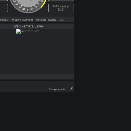
04
20
03
21
Kut elevacije
02
22
01
23
33.5°
jesecu
- Polarna svjetlost
- Meteori
- mapa
- ISS
Web kamera uživo
Zasluge, kontakt i . . .