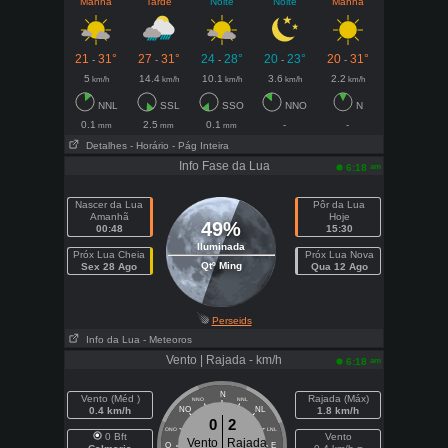
Manhã
Tarde
Noite
Noite
Manhã
21
31°
27
31°
24
28°
20
23°
20
31°
-
-
-
-
-
5
14.4
10.1
3.6
2.2
km/h
km/h
km/h
km/h
km/h
NNL
SSL
SSO
NNO
N
0.1
2.5
0.1
-
-
mm
mm
mm
Detalhes
- Horário
- Pág Inteira
Info Fase da Lua
am
6:18
Nascer da Lua
Pôr da Lua
Amanhã
Hoje
49%
00:48
15:30
Iluminada
Próx Lua Cheia
Próx Lua Nova
Qtº Ming
Sex 28 Ago
Qua 12 Ago
Perseids
Info da Lua
- Meteoros
Vento | Rajada - km/h
am
6:18
N
Vento (Méd )
Rajada (Máx)
NNO
NNL
0.4 km/h
NO
NL
1.8 km/h
0
2
ONO
LNL
0 Bft
Vento
Vento
Rajada
O
E