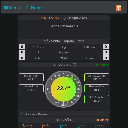
Menu
Home
°F
06:18:47
Qui 6 Ago 2026
Tenha um bom dia
Máx Vento | Rajada - km/h
0
0
1:00 am
Hoje
1:00 am
0
0
1
Agosto
1
0
0
1 Jan
2026
1 Jan
Temperatura °C
am
6:18
20
19
21
Fahrenheit
Sensação de
18
22
72.3°
22.5°
17
23
16
24
15
25
Humidade
Bolbo Húm.
22.4°
14
26
70% ↑
18.4°
13
27
12
28
Ptº Orvalho
11
29
16.7°
10
30
|
9
31
8
32
Gráficos
- Previsão
Previsão
Offline
Quinta
Quinta
Quinta
Sexta
Sexta