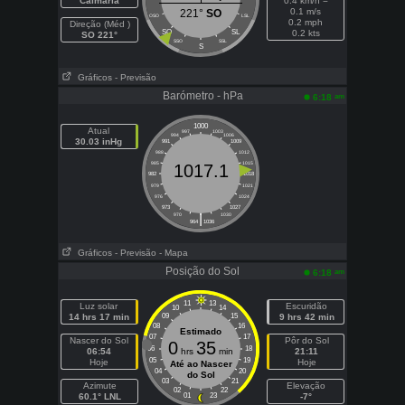
Calmaria
0.4 km/h =
0.1 m/s
221°
SO
OSO
LSL
0.2 mph
Direção (Méd )
SO
SL
0.2 kts
SO 221°
SSO
SSL
S
Gráficos
- Previsão
Barómetro - hPa
am
6:18
1000
Atual
997
1003
994
1006
30.03 inHg
991
1009
988
1012
985
1015
1017.1
982
1018
979
1021
976
1024
973
1027
|
970
1030
964
1036
Gráficos
- Previsão
- Mapa
Posição do Sol
am
6:18
11
13
Luz solar
Escuridão
10
14
14 hrs 17 min
09
15
9 hrs 42 min
08
16
Estimado
07
17
Nascer do Sol
Pôr do Sol
0
35
06
18
06:54
hrs
min
21:11
05
19
Hoje
Hoje
Até ao Nascer
04
20
do Sol
03
21
Azimute
Elevação
02
22
60.1° LNL
01
23
-7°