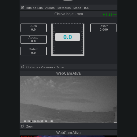
Info da Lua
- Aurora
- Meteoros
- Mapa
- ISS
Chuva hoje - mm
am
6:18
2026
Taxa/h
0.0
0.000
0.0
Agosto
0.0
Ontem
0.0
Gráficos
- Previsão
- Radar
WebCam Ativa
Zoom
WebCam Ativa